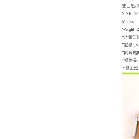
雙面造
SI
Materia
W
*大量訂
*體積小
*附
*禮贈品
*