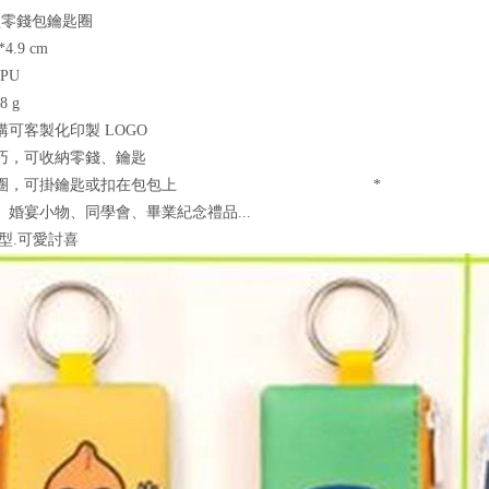
型零錢包鑰匙圈
ZE: 10*4.9 cm
l: PU
eight: 28
購可客製化印製 LOGO
巧，可收納零錢、鑰匙
鑰匙圈，可掛鑰匙或扣在包包上 *
、婚宴小物、同學會、畢業紀念禮品...
雙面造型.可愛討喜