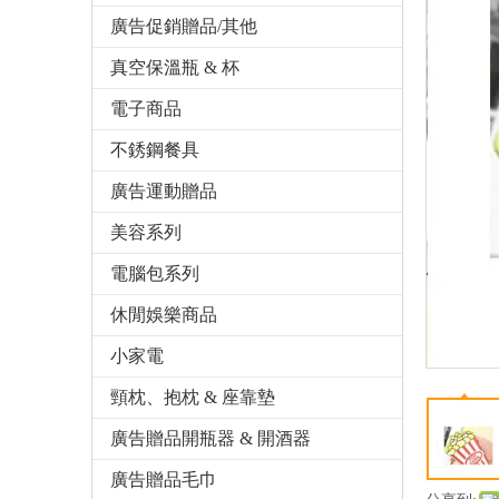
廣告促銷贈品/其他
真空保溫瓶 & 杯
電子商品
不銹鋼餐具
廣告運動贈品
美容系列
電腦包系列
休閒娛樂商品
小家電
頸枕、抱枕 & 座靠墊
廣告贈品開瓶器 & 開酒器
廣告贈品毛巾