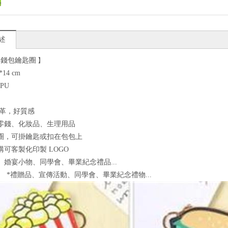
述
零錢包鑰匙圈
】
IZE: 12*14 cm
aterial: PU
PU軟皮革，好質感
收納零錢、化妝品、生理用品
鑰匙圈，可掛鑰匙或扣在包包上
量訂購可客製化印製 LOGO
品、婚宴小物、同學會、畢業紀念禮品...
品、宣傳活動、同學會、畢業紀念禮物...