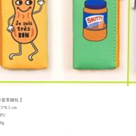
卡套零錢包 】
.5*8.5 cm
 PU
70g