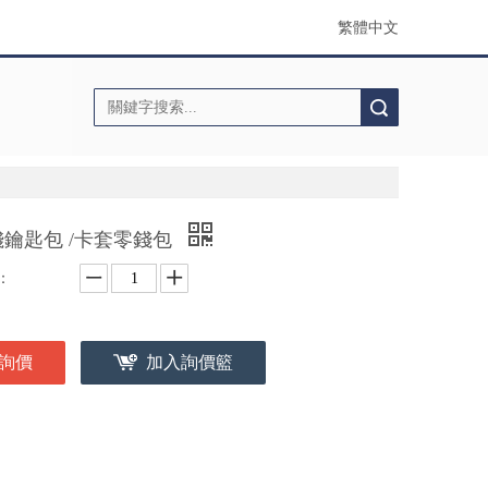
繁體中文
搜索
錢鑰匙包 /卡套零錢包
：
詢價
加入詢價籃