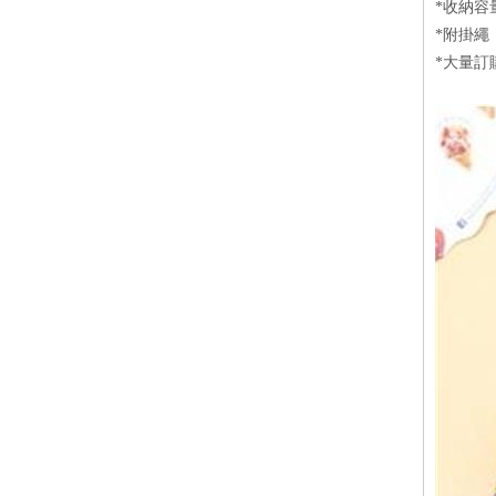
*收納容
*附掛繩
*大量訂