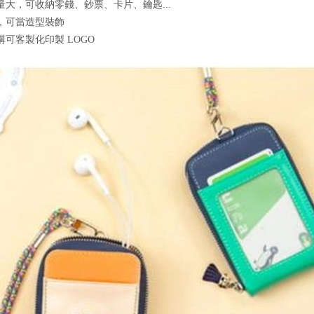
量大，可收納零錢、鈔票、卡片、鑰匙...
，可當造型裝飾
購可客製化印製 LOGO