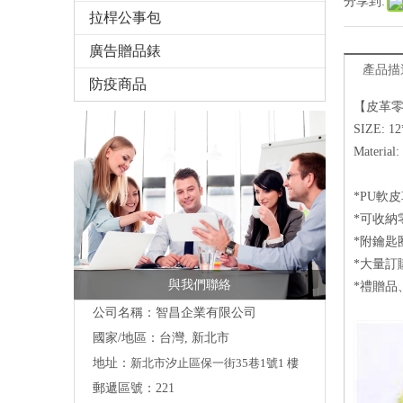
分享到:
拉桿公事包
廣告贈品錶
產品描
防疫商品
【
皮革
S
M
*
*可
*附
*大
與我們聯絡
*禮贈
*禮贈
公司名稱：智昌企業有限公司
國家/地區：台灣, 新北市
地址：
新北市汐止區保一街35巷1號1 樓
郵遞區號：221