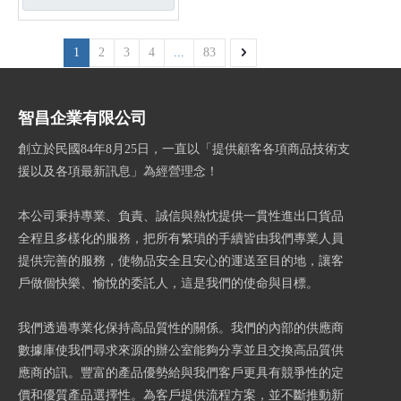
1
2
3
4
...
83
智昌企業有限公司
創立於民國84年8月25日，一直以「提供顧客各項商品技術支
援以及各項最新訊息」為經營理念！
本公司秉持專業、負責、誠信與熱忱提供一貫性進出口貨品
全程且多樣化的服務，把所有繁瑣的手續皆由我們專業人員
提供完善的服務，使物品安全且安心的運送至目的地，讓客
戶做個快樂、愉悅的委託人，這是我們的使命與目標。
我們透過專業化保持高品質性的關係。我們的內部的供應商
數據庫使我們尋求來源的辦公室能夠分享並且交換高品質供
應商的訊。豐富的產品優勢給與我們客戶更具有競爭性的定
價和優質產品選擇性。為客戶提供流程方案，並不斷推動新