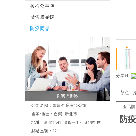
拉桿公事包
廣告贈品錶
防疫商品
分享到:
顏色：
與我們聯絡
公司名稱：智昌企業有限公司
產品描
國家/地區：台灣, 新北市
防
地址：
新北市汐止區保一街35巷1號1 樓
郵遞區號：221