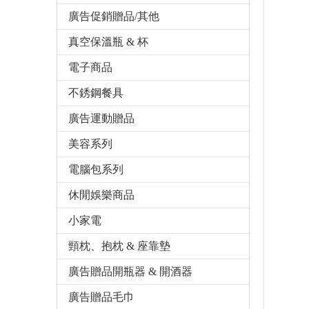
廣告促銷贈品/其他
真空保溫瓶 & 杯
電子商品
不銹鋼餐具
廣告運動贈品
美容系列
電腦包系列
休閒娛樂商品
小家電
頸枕、抱枕 & 座靠墊
廣告贈品開瓶器 & 開酒器
廣告贈品毛巾