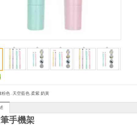
嫩粉色 .天空藍色.柔紫.奶黃
述
疫筆手機架