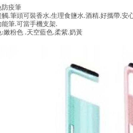
色防疫筆
防接觸.筆頭可裝香水.生理食鹽水.酒精.好攜帶.安
功能筆.可當手機支架.
色:嫩粉色 .天空藍色.柔紫.奶黃