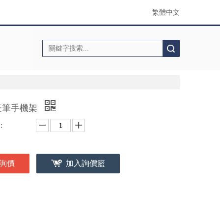
繁體中文
搜索
疫筆手機架
：
詢價
加入詢價籃