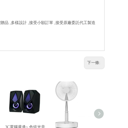
禮贈品 ,多樣設計 ,接受小額訂單 ,接受原廠委託代工製造
下一條:
3C電腦週邊~ 色炫光音
風扇
USB充電揉捏