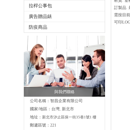
材質: 塑
拉桿公事包
訂製品. 
需按目
廣告贈品錶
可印LO
防疫商品
與我們聯絡
公司名稱：智昌企業有限公司
國家/地區：台灣, 新北市
地址：
新北市汐止區保一街35巷1號1 樓
郵遞區號：221