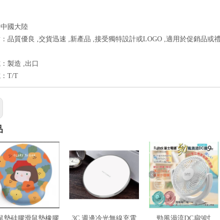
：中國大陸
：品質優良 ,交貨迅速 ,新產品 ,接受獨特設計或LOGO ,適用於促銷品或
：製造 ,出口
：T/T
品
鼠墊硅膠滑鼠墊橡膠
3C 週邊冷光無線充電
勁風渦流DC扇9吋