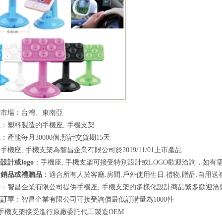
標市場：台灣、東南亞
良
：塑料製造的手機座, 手機支架
速
：產能每月30000個,預計交貨期15天
手機座, 手機支架為智昌企業有限公司於2019/11/01上市產品
設計或logo
：手機座, 手機支架可接受特別設計或LOGO歡迎洽詢，如
促銷品或禮贈品
：適合所有人於客廳.房間.戶外使用生日.禮物.贈品.自用送
計
：智昌企業有限公司提供手機座, 手機支架的多樣化設計商品繁多歡迎
額訂單
：智昌企業有限公司可接受詢價最低訂購量為1000件
 手機支架接受進行原廠委託代工製造OEM