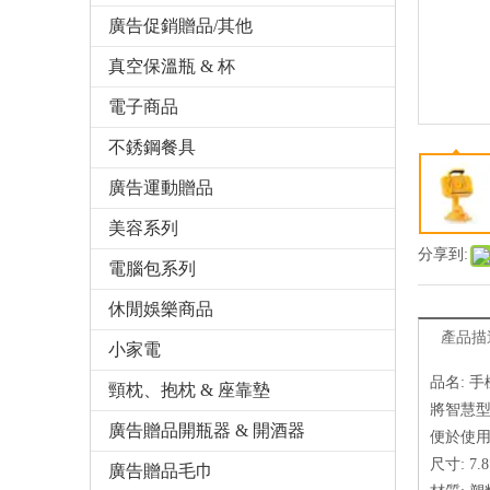
廣告促銷贈品/其他
真空保溫瓶 & 杯
電子商品
不銹鋼餐具
廣告運動贈品
美容系列
分享到:
電腦包系列
休閒娛樂商品
產品描
小家電
品名: 
頸枕、抱枕 & 座靠墊
將智慧
廣告贈品開瓶器 & 開酒器
便於使
尺寸: 7.8
廣告贈品毛巾