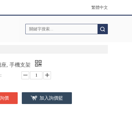
繁體中文
搜索
座, 手機支架
：
詢價
加入詢價籃