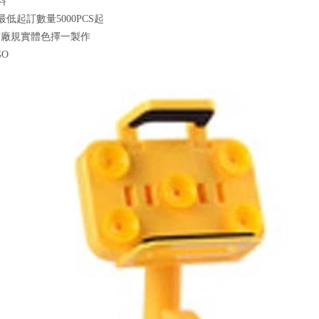
料
最低起訂數量5000PCS起
前廠規實體色擇一製作
GO