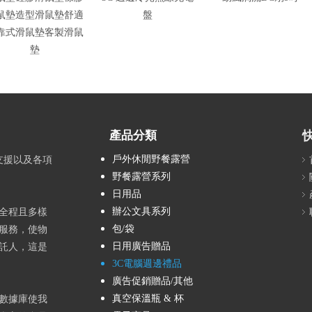
鼠墊造型滑鼠墊舒適
盤
靠式滑鼠墊客製滑鼠
墊
產品分類
戶外休閒野餐露營
支援以及各項
野餐露營系列
日用品
辦公文具系列
全程且多樣
包/袋
服務，使物
日用廣告贈品
託人，這是
3C電腦週邊禮品
廣告促銷贈品/其他
真空保溫瓶 & 杯
數據庫使我