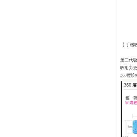
【 手機
第二代
吸附力
360度