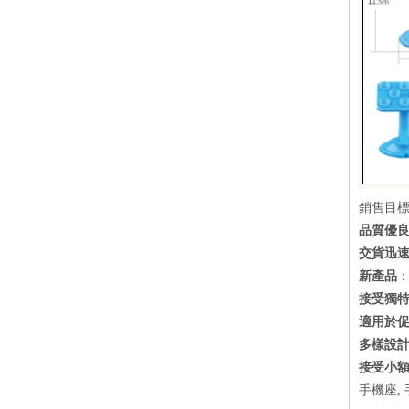
銷售目
品質優
交貨迅
新產品
：
接受獨特
適用於
多樣設
接受小
手機座,