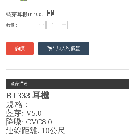
藍芽耳機BT333
數量：
詢價
加入詢價籃
產品描述
BT333 耳機
規
格 :
藍芽: V5.0
降噪: CVC8.0
連線距離: 10公尺