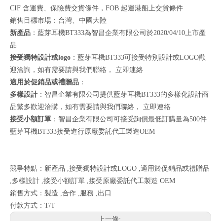
CIF 含運費、保險費交貨條件，FOB 起運港船上交貨條件
銷售目標市場：台灣、中國大陸
新產品
：藍芽耳機BT333為智昌企業有限公司於2020/04/10上市產
品
接受獨特設計或logo
：藍芽耳機BT333可接受特別設計或LOGO歡
迎洽詢，如有需要請與我們聯絡，
立即連絡
適用於促銷品或禮贈品
：
多樣設計
：智昌企業有限公司提供藍芽耳機BT333的多樣化設計商
品繁多歡迎洽購，如有需要請與我們聯絡，
立即連絡
接受小額訂單
：智昌企業有限公司可接受詢價最低訂購量為500件
藍芽耳機BT333接受進行原廠委託代工製造OEM
競爭特點：新產品 ,接受獨特設計或LOGO ,適用於促銷品或禮贈品
,多樣設計 ,接受小額訂單 ,接受原廠委託代工製造 OEM
銷售方式：製造 ,合作 ,服務 ,出口
付款方式：T/T
上一條: