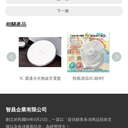
下一條:
相關產品
3C 週邊冷光無線充電盤
勁風渦流DC扇9吋
3C電
智昌企業有限公司
創立於民國84年8月25日，一直以「提供顧客各項商品技術支
援以及各項最新訊息」為經營理念！