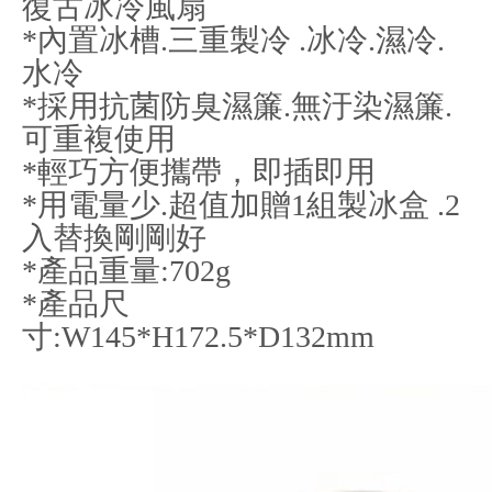
復古冰冷風扇
*內置冰槽.三重製冷 .冰冷.濕冷.
水冷
*採用抗菌防臭濕簾.無汙染濕簾.
可重複使用
*輕巧方便攜帶，即插即用
*用電量少.超值加贈1組製冰盒 .2
入替換剛剛好
*產品重量:702g
*產品尺
寸:W145*H172.5*D132mm