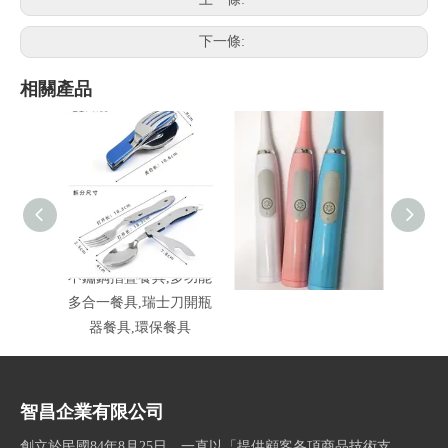
下一條:
相關產品
不鏽鋼摺疊餐具,多功能
超聲波軟毛電動牙刷
1
多合一餐具,瑞士刀開瓶
器餐具,環保餐具
智昌企業有限公司
創立於民國84年8月25日，一直以「提供顧客各項商品技術支