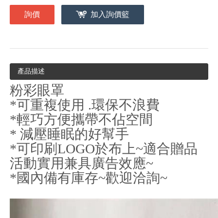
詢價
加入詢價籃
產品描述
粉彩眼罩
*可重複使用 .環保不浪費
*輕巧方便攜帶不佔空間
* 減壓睡眠的好幫手
*可印刷LOGO於布上~適合贈品
活動實用兼具廣告效應~
*國內備有庫存~歡迎洽詢~