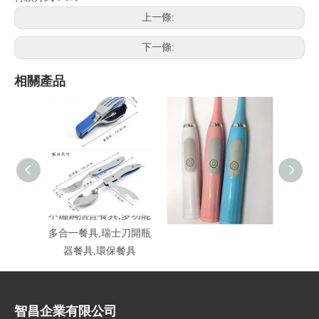
上一條:
下一條:
相關產品
不鏽鋼摺疊餐具,多功能
超聲波軟毛電動牙刷
1
多合一餐具,瑞士刀開瓶
器餐具,環保餐具
智昌企業有限公司