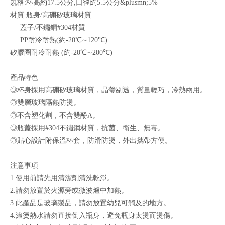
規格:
杯高約17.5公分,口徑約5.5公分&plusmn;5%
材質:
瓶身/高硼矽玻璃材質
蓋子/
不鏽鋼#304材質
PP
耐冷耐熱(
約-20℃
∼
120
℃)
矽膠圈耐冷耐熱 (
約-20℃
∼
200
℃)
產品特色
◎杯身採用高硼矽玻璃材質，晶瑩剔透，質量輕巧，冷熱兩用。
◎雙層玻璃隔熱防燙。
◎不含塑化劑，不含雙酚A
。
◎瓶蓋採用#304
不鏽鋼材質，抗菌、衛生、無毒。
◎貼心設計附保溫杯套，防滑防燙，外出攜帶方便。
注意事項
1.
使用前請先用清潔劑清洗乾淨。
2.
請勿放置於火源旁或微波爐中加熱。
3.
此產品是玻璃製品，請勿放置幼兒可觸及的地方。
4.
滾燙熱水請勿直接倒入瓶身，避免瓶身太燙而燙傷。