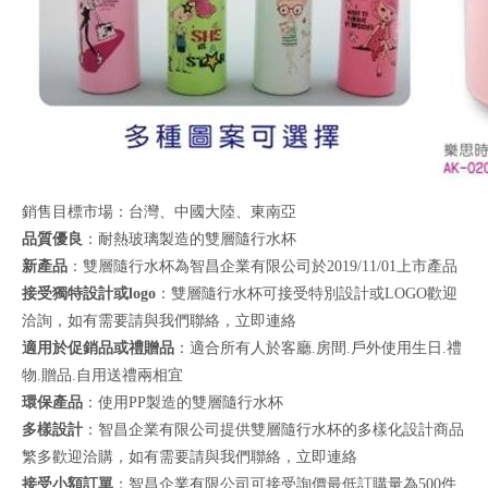
銷售目標市場：台灣、中國大陸、東南亞
品質優良
：耐熱玻璃製造的雙層隨行水杯
新產品
：雙層隨行水杯為智昌企業有限公司於2019/11/01上市產品
接受獨特設計或logo
：雙層隨行水杯可接受特別設計或LOGO歡迎
洽詢，如有需要請與我們聯絡，
立即連絡
適用於促銷品或禮贈品
：適合所有人於客廳.房間.戶外使用生日.禮
物.贈品.自用送禮兩相宜
環保產品
：使用PP製造的雙層隨行水杯
多樣設計
：智昌企業有限公司提供雙層隨行水杯的多樣化設計商品
繁多歡迎洽購，如有需要請與我們聯絡，
立即連絡
接受小額訂單
：智昌企業有限公司可接受詢價最低訂購量為500件