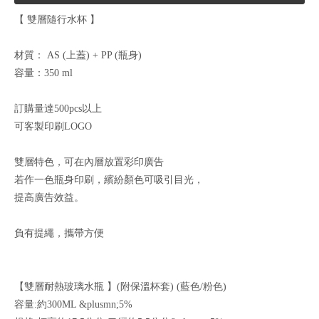
【 雙層隨行水杯 】
材質： AS (上蓋) + PP (瓶身)
容量：350 ml
訂購量達500pcs以上
可客製印刷LOGO
雙層特色，可在內層放置彩印廣告
若作一色瓶身印刷，繽紛顏色可吸引目光，
提高廣告效益。
負有提繩，攜帶方便
【
雙層耐熱玻璃水瓶 】(附保溫杯套) (藍色/粉色)
容量:
約300ML &plusmn;5%