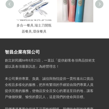
不鏽鋼摺疊餐具,多功能
超聲波軟毛電動牙刷
1
多合一餐具,瑞士刀開瓶
器餐具,環保餐具
智昌企業有限公司
創立於民國84年8月25日，一直以「提供顧客各項商品技術支
援以及各項最新訊息」為經營理念！
本公司秉持專業、負責、誠信與熱忱提供一貫性進出口貨品
全程且多樣化的服務，把所有繁瑣的手續皆由我們專業人員
提供完善的服務，使物品安全且安心的運送至目的地，讓客
戶做個快樂、愉悅的委託人，這是我們的使命與目標。