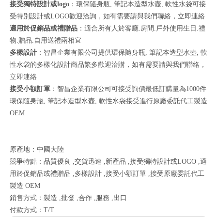
接受獨特設計或logo
：環保隨身瓶, 筆記本造型水壺, 軟性水袋可接
受特別設計或LOGO歡迎洽詢，如有需要請與我們聯絡，
立即連絡
適用於促銷品或禮贈品
：適合所有人於客廳.房間.戶外使用生日.禮
物.贈品.自用送禮兩相宜
多樣設計
：智昌企業有限公司提供環保隨身瓶, 筆記本造型水壺, 軟
性水袋的多樣化設計商品繁多歡迎洽購，如有需要請與我們聯絡，
立即連絡
接受小額訂單
：智昌企業有限公司可接受詢價最低訂購量為1000件
環保隨身瓶, 筆記本造型水壺, 軟性水袋接受進行原廠委託代工製造
OEM
原產地：中國大陸
競爭特點：品質優良 ,交貨迅速 ,新產品 ,接受獨特設計或LOGO ,適
用於促銷品或禮贈品 ,多樣設計 ,接受小額訂單 ,接受原廠委託代工
製造 OEM
銷售方式：製造 ,批發 ,合作 ,服務 ,出口
付款方式：T/T