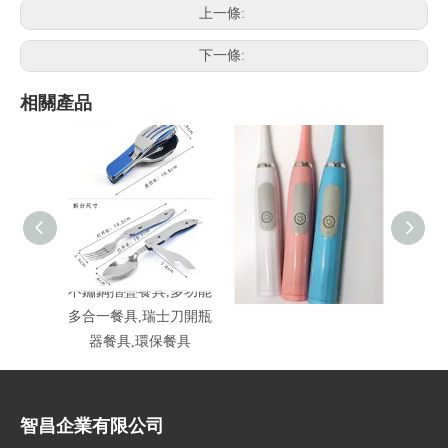
上一條:
下一條:
相關產品
不鏽鋼摺疊餐具,多功能
超聲波軟毛電動牙刷
1
多合一餐具,瑞士刀開瓶
器餐具,環保餐具
智昌企業有限公司