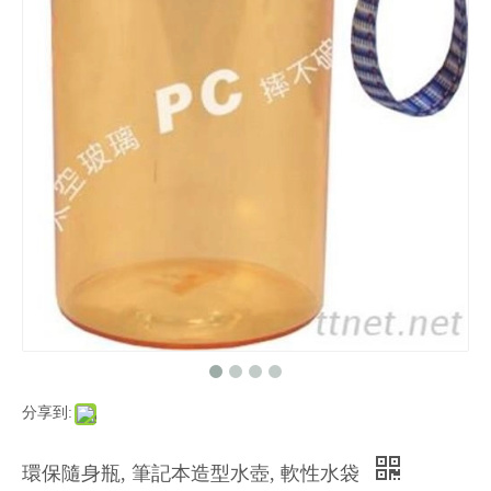
分享到:
環保隨身瓶, 筆記本造型水壺, 軟性水袋