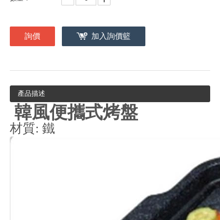
詢價
加入詢價籃
產品描述
韓風便攜式烤盤
材質: 鐵