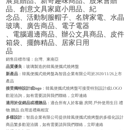
展覽贈品、新奇趣味商品、股東會贈
品、創意文具家庭小用品、紀
念品、活動制服帽子、名牌家電、水晶
玻璃、廣告商品、電子電器
、電腦週邊商品、辦公文具商品、皮件
箱袋、擺飾精品、居家日用
品
銷售目標市場：台灣、東南亞
品質優良
：玻璃製造的韓風便攜式燒烤盤
新產品
：韓風便攜式燒烤盤為智昌企業有限公司於2020/11/26上市
產品
接受獨特設計或logo
：韓風便攜式燒烤盤可接受特別設計或LOGO
歡迎洽詢，如有需要請與我們聯絡，
立即連絡
適用於促銷品或禮贈品
：適合所有人於客廳.房間.戶外使用生日.禮
物.贈品.自用送禮兩相宜
多樣設計
：智昌企業有限公司提供韓風便攜式燒烤盤的多樣化設計
商品繁多歡迎洽購，如有需要請與我們聯絡，
立即連絡