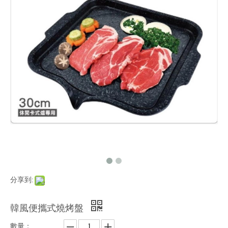
分享到:
韓風便攜式燒烤盤
數量：