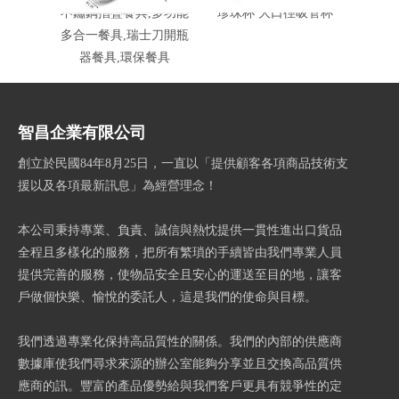
不鏽鋼摺疊餐具,多功能
珍珠杯 大口徑吸管杯
U型杯
多合一餐具,瑞士刀開瓶
器餐具,環保餐具
智昌企業有限公司
創立於民國84年8月25日，一直以「提供顧客各項商品技術支
援以及各項最新訊息」為經營理念！
本公司秉持專業、負責、誠信與熱忱提供一貫性進出口貨品
全程且多樣化的服務，把所有繁瑣的手續皆由我們專業人員
提供完善的服務，使物品安全且安心的運送至目的地，讓客
戶做個快樂、愉悅的委託人，這是我們的使命與目標。
我們透過專業化保持高品質性的關係。我們的內部的供應商
數據庫使我們尋求來源的辦公室能夠分享並且交換高品質供
應商的訊。豐富的產品優勢給與我們客戶更具有競爭性的定