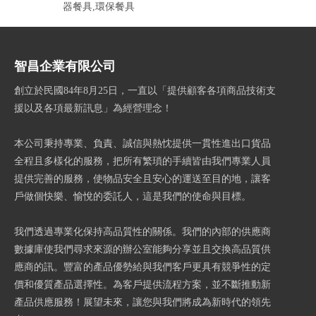
器餐具,環保餐具
智昌企業有限公司
創立於民國84年8月25日，一直以「提供顧客各項商品技術支
援以及各項最新訊息」為經營理念！
本公司秉持專業、負責、誠信與熱忱提供一貫性進出口貨品
全程且多樣化的服務，把所有繁瑣的手續皆由我們專業人員
提供完善的服務，使物品安全且安心的運送至目的地，讓客
戶做個快樂、愉悅的委託人，這是我們的使命與目標。
我們透過專業化保持高品質性的關係。我們的內部的供應商
數據庫使我們尋求來源的辦公室能夠分享並且交換高品質供
應商的訊。豐富的產品優勢給與我們客戶更具有競爭性的定
價和優質產品選擇性。為客戶提供流程方案，並不斷推動新
產品供應服務！展望未來，讓您與我們將成為新時代的領先