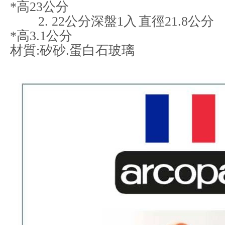
*高23公分
2. 22公分深盤1入
直徑21.8公分
*高3.1公分
材質:矽砂.蛋白石玻璃