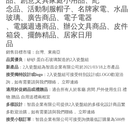
品、創意文具家庭小用品、紀
念品、活動制服帽子、名牌家電、水晶
玻璃、廣告商品、電子電器
、電腦週邊商品、辦公文具商品、皮件
箱袋、擺飾精品、居家日用
品
銷售目標市場：台灣、東南亞
品質優良
：矽砂.蛋白石玻璃製造的2入瓷盤組
新產品
：2入瓷盤組為智昌企業有限公司於2021/03/18上市產品
接受獨特設計或logo
：2入瓷盤組可接受特別設計或LOGO歡迎洽
詢，如有需要請與我們聯絡，
立即連絡
適用於促銷品或禮贈品
：適合所有人於客廳.房間.戶外使用生日.禮
物.贈品.自用送禮兩相宜
多樣設計
：智昌企業有限公司提供2入瓷盤組的多樣化設計商品繁
多歡迎洽購，如有需要請與我們聯絡，
立即連絡
接受小額訂單
：智昌企業有限公司可接受詢價最低訂購量為500件