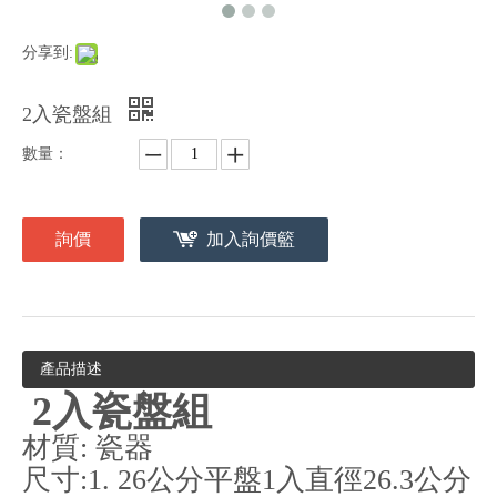
分享到:
2入瓷盤組
數量：
詢價
加入詢價籃
產品描述
2入瓷盤組
材質: 瓷器
尺寸:1. 26公分平盤1入直徑26.3公分