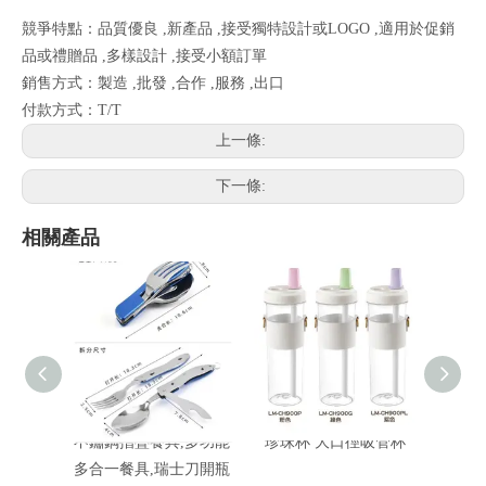
競爭特點：品質優良 ,新產品 ,接受獨特設計或LOGO ,適用於促銷
品或禮贈品 ,多樣設計 ,接受小額訂單
銷售方式：製造 ,批發 ,合作 ,服務 ,出口
付款方式：T/T
上一條:
下一條:
相關產品
不鏽鋼摺疊餐具,多功能
珍珠杯 大口徑吸管杯
U型杯
多合一餐具,瑞士刀開瓶