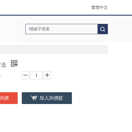
繁體中文
搜索
鮮盒
：
詢價
加入詢價籃