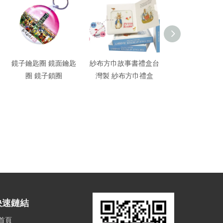
鏡子鑰匙圈 鏡面鑰匙
紗布方巾故事書禮盒台
超聲波軟毛電動
圈 鏡子鎖圈
灣製 紗布方巾禮盒
快速鏈結
首頁