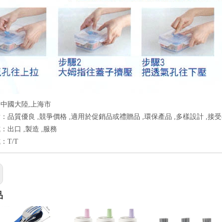
中國大陸,上海市
：品質優良 ,競爭價格 ,適用於促銷品或禮贈品 ,環保產品 ,多樣設計 ,接
：出口 ,製造 ,服務
：T/T
品