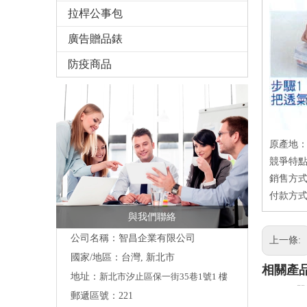
拉桿公事包
廣告贈品錶
防疫商品
原產地：
競爭特點
銷售方式
付款方式
與我們聯絡
公司名稱：智昌企業有限公司
上一條:
國家/地區：台灣, 新北市
相關產
地址：
新北市汐止區保一街35巷1號1 樓
郵遞區號：221