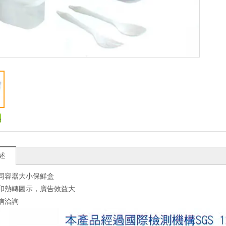
述
不同容器大小保鮮盒
可印熱轉圖示，廣告效益大
來信洽詢