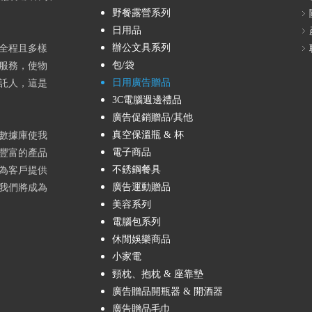
野餐露營系列
日用品
辦公文具系列
全程且多樣
包/袋
服務，使物
日用廣告贈品
託人，這是
3C電腦週邊禮品
廣告促銷贈品/其他
真空保溫瓶 & 杯
數據庫使我
電子商品
豐富的產品
不銹鋼餐具
為客戶提供
廣告運動贈品
我們將成為
美容系列
電腦包系列
休閒娛樂商品
小家電
頸枕、抱枕 & 座靠墊
廣告贈品開瓶器 & 開酒器
廣告贈品毛巾