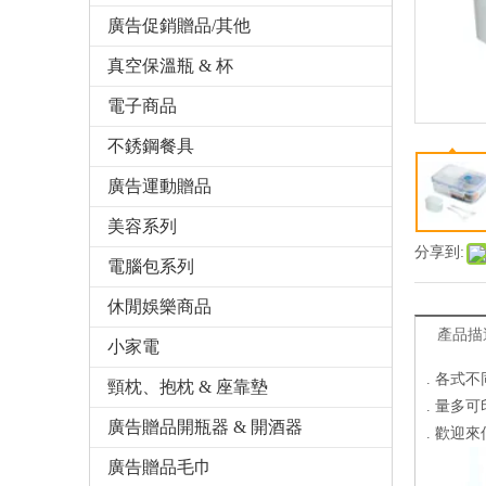
廣告促銷贈品/其他
真空保溫瓶 & 杯
電子商品
不銹鋼餐具
廣告運動贈品
美容系列
分享到:
電腦包系列
休閒娛樂商品
產品描
小家電
. 各式
頸枕、抱枕 & 座靠墊
. 量多
廣告贈品開瓶器 & 開酒器
. 歡迎
廣告贈品毛巾