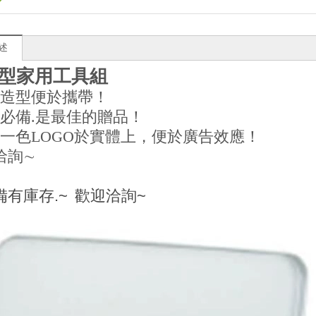
述
型家用工具組
量造型便於攜帶！
庭必備.是最佳的贈品！
印一色LOGO於實體上，便於廣告效應！
洽詢∼
備有庫存.~
歡迎洽詢~