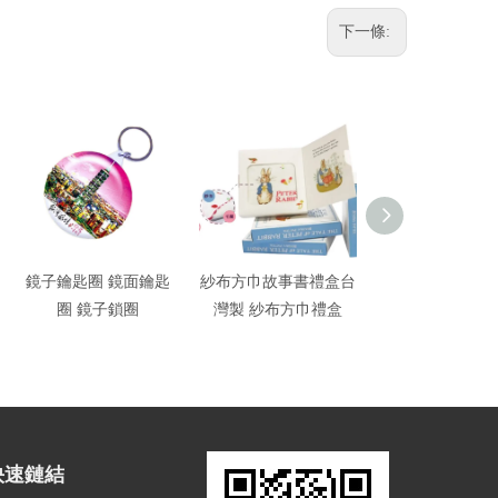
下一條:
鏡子鑰匙圈 鏡面鑰匙
紗布方巾故事書禮盒台
超聲波軟毛電動
圈 鏡子鎖圈
灣製 紗布方巾禮盒
快速鏈結