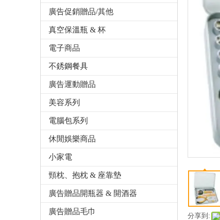
廣告促銷贈品/其他
真空保溫瓶 & 杯
電子商品
不銹鋼餐具
廣告運動贈品
美容系列
電腦包系列
休閒娛樂商品
小家電
頸枕、抱枕 & 座靠墊
廣告贈品開瓶器 & 開酒器
廣告贈品毛巾
分享到: