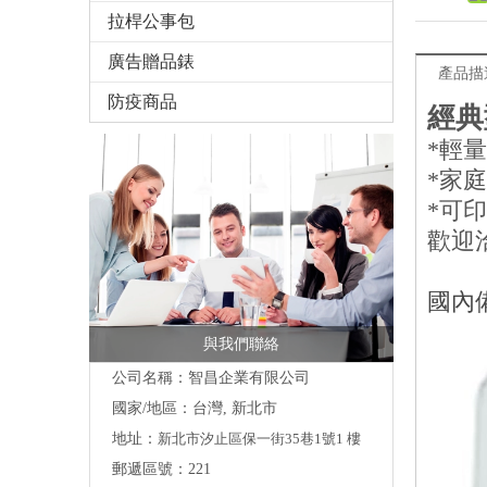
拉桿公事包
廣告贈品錶
產品描
防疫商品
經典
*輕
*家
*可
歡迎
國內
與我們聯絡
公司名稱：智昌企業有限公司
國家/地區：台灣, 新北市
地址：
新北市汐止區保一街35巷1號1 樓
郵遞區號：221