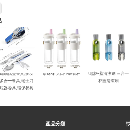
品
鏽鋼摺疊餐具,多功
珍珠杯 大口徑吸管杯
U型杯蓋清潔刷 三合一
多合一餐具,瑞士刀
杯蓋清潔刷
瓶器餐具,環保餐具
產品分類