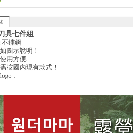
述
刀具七件組
:不鏽鋼
寸如圖示說明！
納使用方便.
貨需按國內現有款式！
ogo .