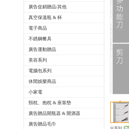
廣告促銷贈品/其他
真空保溫瓶 & 杯
電子商品
不銹鋼餐具
廣告運動贈品
美容系列
電腦包系列
休閒娛樂商品
小家電
頸枕、抱枕 & 座靠墊
廣告贈品開瓶器 & 開酒器
廣告贈品毛巾
分享到: