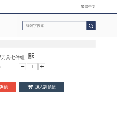
繁體中文
搜索
營刀具七件組
：
詢價
加入詢價籃