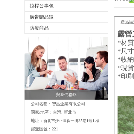
拉桿公事包
廣告贈品錶
產品描
防疫商品
露營
*材質
*尺
*收
*現
*印刷l
與我們聯絡
公司名稱：智昌企業有限公司
國家/地區：台灣, 新北市
地址：
新北市汐止區保一街35巷1號1 樓
郵遞區號：221