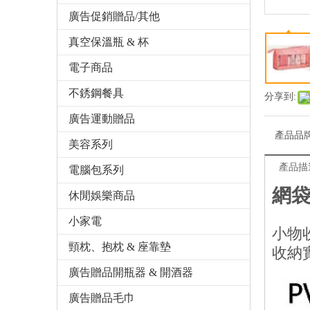
廣告促銷贈品/其他
真空保溫瓶 & 杯
電子商品
不銹鋼餐具
分享到:
廣告運動贈品
產品品
美容系列
產品描
電腦包系列
網袋
休閒娛樂商品
小家電
小物
頸枕、抱枕 & 座靠墊
收納
廣告贈品開瓶器 & 開酒器
廣告贈品毛巾