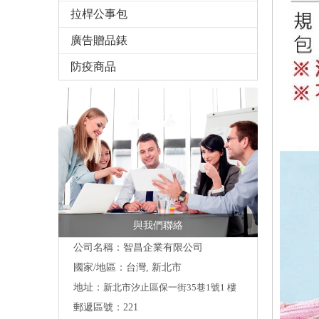
拉桿公事包
廣告贈品錶
防疫商品
與我們聯絡
公司名稱：智昌企業有限公司
國家/地區：台灣, 新北市
地址：
新北市汐止區保一街35巷1號1 樓
郵遞區號：221