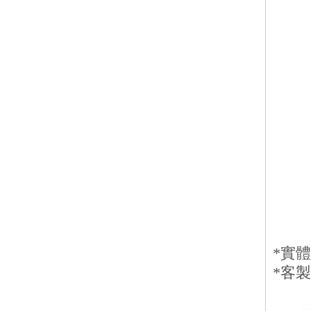
*實
*客製