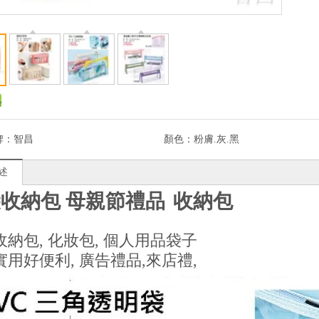
牌：
智昌
顏色：
粉膚.灰.黑
述
收納包 母親節禮品
收納包
收納包, 化妝包, 個人用品袋子
實用好便利, 廣告禮品,來店禮,