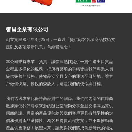
尼龍拉桿旅行袋
零錢鎖圈圈
PV
智昌企業有限公司
創立於民國84年8月25日，一直以「提供顧客各項商品技術支
援以及各項最新訊息」為經營理念！
本公司秉持專業、負責、誠信與熱忱提供一貫性進出口貨品
全程且多樣化的服務，把所有繁瑣的手續皆由我們專業人員
提供完善的服務，使物品安全且安心的運送至目的地，讓客
戶做個快樂、愉悅的委託人，這是我們的使命與目標。
我們透過專業化保持高品質性的關係。我們的內部的供應商
數據庫使我們尋求來源的辦公室能夠分享並且交換高品質供
應商的訊。豐富的產品優勢給與我們客戶更具有競爭性的定
價和優質產品選擇性。為客戶提供流程方案，並不斷推動新
產品供應服務！展望未來，讓您與我們將成為新時代的領先