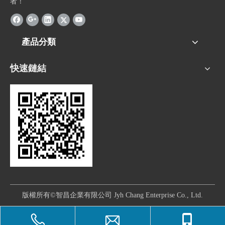
者！
產品分類
快速鏈結
版權所有©智昌企業有限公司 Jyh Chang Enterprise Co., Ltd.