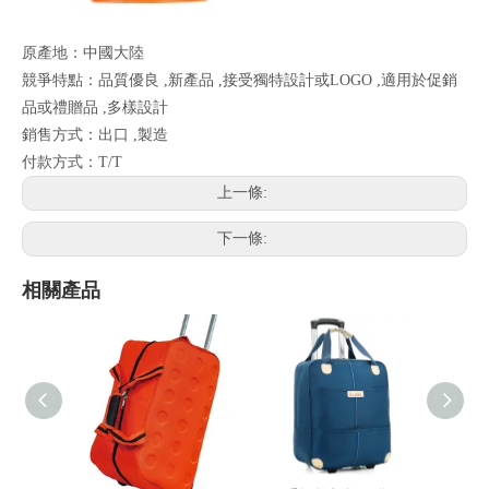
原產地：中國大陸
競爭特點：品質優良 ,新產品 ,接受獨特設計或LOGO ,適用於促銷
品或禮贈品 ,多樣設計
銷售方式：出口 ,製造
付款方式：T/T
上一條:
下一條:
相關產品