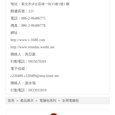
地址：
新北市汐止區保一街35巷1號1 樓
郵遞區號：221
電話：886-2-86486775
傳真：886-2-86486778
網址：
http://www.v-1688.com
http://www.renndan.wenbi.net
聯絡人：吳亞庭
行動電話：0955670281
電子信箱：
c220489.c220489@msa.hinet.net
聯絡人：謝永瑞
行動電話：0933931819
首頁
»
產品展示
»
電腦包系列
»
女用電腦包