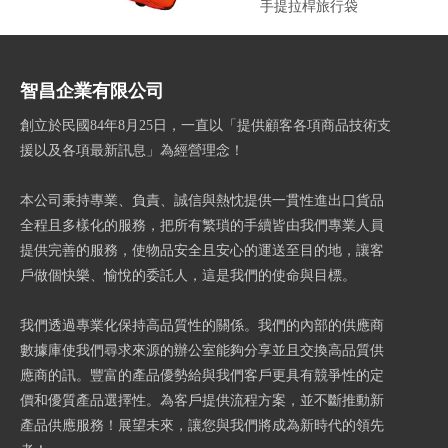
尼龍拉桿旅行袋
手提拉桿旅行袋
智昌企業有限公司
創立於民國84年8月25日，一直以「提供顧客各項商品技術支
援以及各項最新訊息」為經營理念！
本公司秉持專業、負責、誠信與熱忱提供一貫性進出口貨品
全程且多樣化的服務，把所有繁瑣的手續皆由我們專業人員
提供完善的服務，使物品安全且安心的運送至目的地，讓客
戶做個快樂、愉悅的委託人，這是我們的使命與目標。
我們透過專業化保持高品質性的關係。我們的內部的供應商
數據庫使我們尋求來源的辦公室能夠分享並且交換高品質供
應商的訊。豐富的產品優勢給與我們客戶更具有競爭性的定
價和優質產品選擇性。為客戶提供流程方案，並不斷推動新
產品供應服務！展望未來，讓您與我們將成為新時代的領先