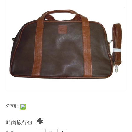
分享到:
時尚旅行包