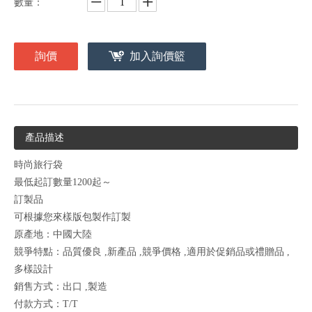
數量：
詢價
加入詢價籃
產品描述
時尚旅行袋
最低起訂數量1200起～
訂製品
可根據您來樣版包製作訂製
原產地：中國大陸
競爭特點：品質優良 ,新產品 ,競爭價格 ,適用於促銷品或禮贈品 ,
多樣設計
銷售方式：出口 ,製造
付款方式：T/T