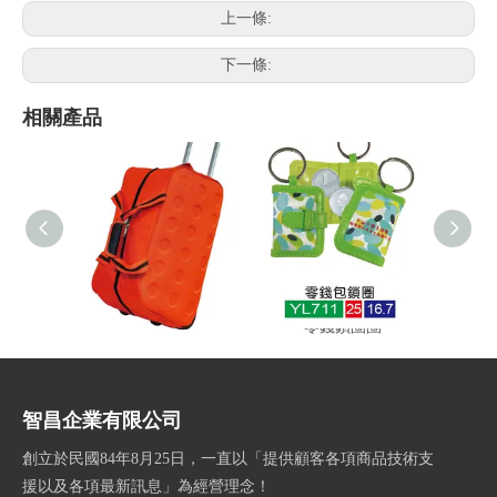
上一條:
下一條:
相關產品
尼龍拉桿旅行袋
零錢鎖圈圈
PV
智昌企業有限公司
創立於民國84年8月25日，一直以「提供顧客各項商品技術支
援以及各項最新訊息」為經營理念！