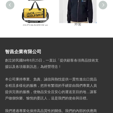
經典運動圓桶包
外套
兩用拉
智昌企業有限公司
創立於民國84年8月25日，一直以「提供顧客各項商品技術支
援以及各項最新訊息」為經營理念！
本公司秉持專業、負責、誠信與熱忱提供一貫性進出口貨品
全程且多樣化的服務，把所有繁瑣的手續皆由我們專業人員
提供完善的服務，使物品安全且安心的運送至目的地，讓客
戶做個快樂、愉悅的委託人，這是我們的使命與目標。
我們透過專業化保持高品質性的關係。我們的內部的供應商