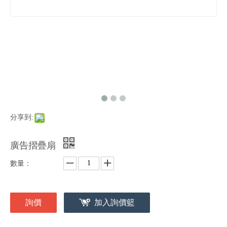
分享到:
廣告摺疊扇
數量：
詢價
加入詢價籃