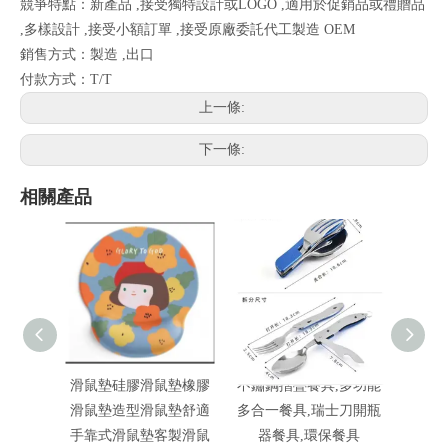
競爭特點：新產品 ,接受獨特設計或LOGO ,適用於促銷品或禮贈品
,多樣設計 ,接受小額訂單 ,接受原廠委託代工製造 OEM
銷售方式：製造 ,出口
付款方式：T/T
上一條:
下一條:
相關產品
滑鼠墊硅膠滑鼠墊橡膠
不鏽鋼摺疊餐具,多功能
保溫袋
滑鼠墊造型滑鼠墊舒適
多合一餐具,瑞士刀開瓶
手靠式滑鼠墊客製滑鼠
器餐具,環保餐具