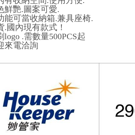
內有收納空間.使用方便.
色鮮艷.圖案可愛.
功能可當收納箱.兼具座椅.
貨.國內現有款式！
logo .需數量500PCS起
迎來電洽詢