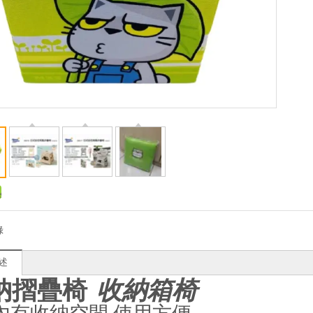
綠
述
納摺疊椅
收納箱椅