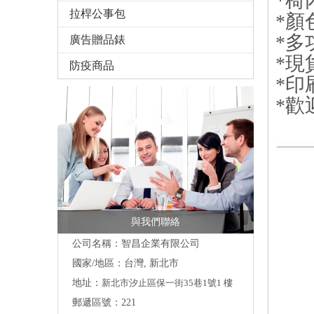
*椅
拉桿公事包
*顏
*多
廣告贈品錶
*現
防疫商品
*印刷
*歡
與我們聯絡
公司名稱：智昌企業有限公司
國家/地區：台灣, 新北市
地址：
新北市汐止區保一街35巷1號1 樓
郵遞區號：221