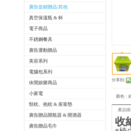
廣告促銷贈品/其他
真空保溫瓶 & 杯
電子商品
不銹鋼餐具
廣告運動贈品
美容系列
電腦包系列
分享到:
休閒娛樂商品
小家電
顏色：
頸枕、抱枕 & 座靠墊
產品描
廣告贈品開瓶器 & 開酒器
收
廣告贈品毛巾