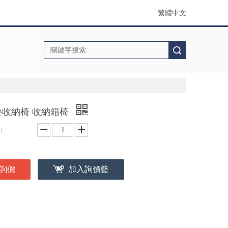
繁體中文
搜索
疊收納椅 收納箱椅
：
詢價
加入詢價籃