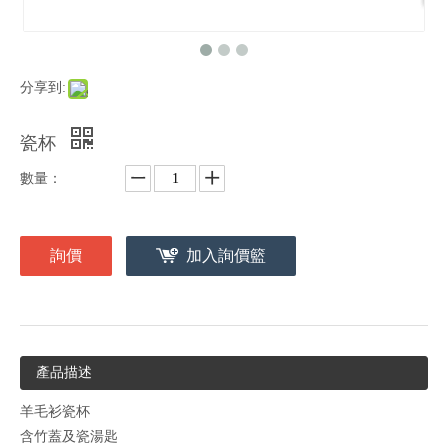
分享到:
瓷杯
數量：
詢價
加入詢價籃
產品描述
羊毛衫瓷杯
含竹蓋及瓷湯匙