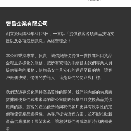
智昌企業有限公司
創立於民國84年8月25日，一直以「提供顧客各項商品技術支
援以及各項最新訊息」為經營理念！
本公司秉持專業、負責、誠信與熱忱提供一貫性進出口貨品
全程且多樣化的服務，把所有繁瑣的手續皆由我們專業人員
提供完善的服務，使物品安全且安心的運送至目的地，讓客
戶做個快樂、愉悅的委託人，這是我們的使命與目標。
我們透過專業化保持高品質性的關係。我們的內部的供應商
數據庫使我們尋求來源的辦公室能夠分享並且交換高品質供
應商的訊。豐富的產品優勢給與我們客戶更具有競爭性的定
價和優質產品選擇性。為客戶提供流程方案，並不斷推動新
產品供應服務！展望未來，讓您與我們將成為新時代的領先
者！