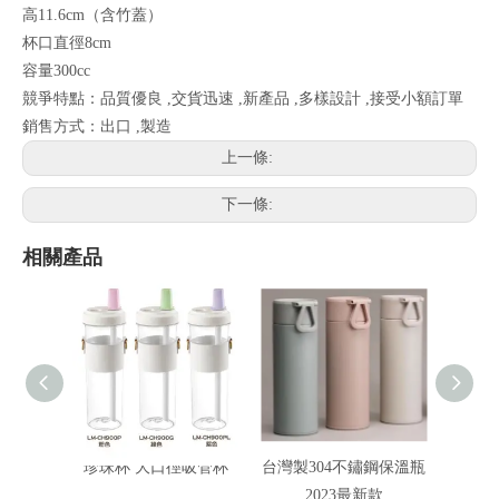
高11.6cm（含竹蓋）
杯口直徑8cm
容量300cc
競爭特點：品質優良 ,交貨迅速 ,新產品 ,多樣設計 ,接受小額訂單
銷售方式：出口 ,製造
上一條:
下一條:
相關產品
珍珠杯 大口徑吸管杯
台灣製304不鏽鋼保溫瓶
2023最新款