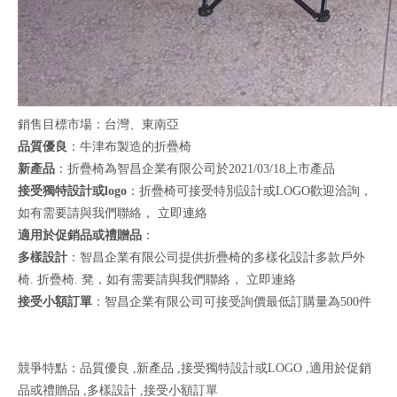
銷售目標市場：台灣、東南亞
品質優良
：牛津布製造的折疊椅
新產品
：折疊椅為智昌企業有限公司於2021/03/18上市產品
接受獨特設計或logo
：折疊椅可接受特別設計或LOGO歡迎洽詢，
如有需要請與我們聯絡，
立即連絡
適用於促銷品或禮贈品
：
多樣設計
：智昌企業有限公司提供折疊椅的多樣化設計多款戶外
椅. 折疊椅. 凳，如有需要請與我們聯絡，
立即連絡
接受小額訂單
：智昌企業有限公司可接受詢價最低訂購量為500件
競爭特點：品質優良 ,新產品 ,接受獨特設計或LOGO ,適用於促銷
品或禮贈品 ,多樣設計 ,接受小額訂單