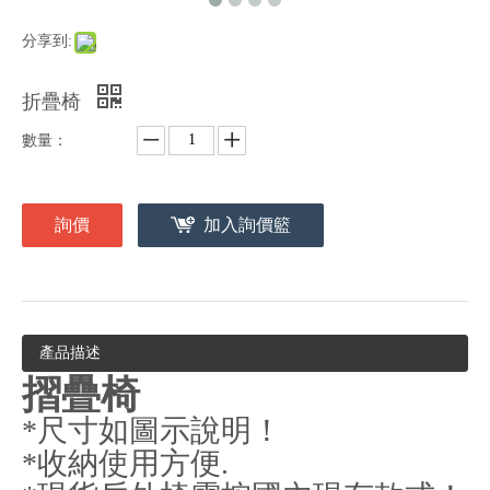
分享到:
折疊椅
數量：
詢價
加入詢價籃
產品描述
摺疊椅
*尺寸如圖示說明！
*收納使用方便.