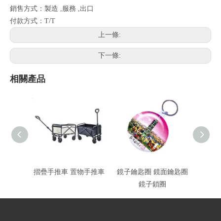
銷售方式：製造 ,服務 ,出口
付款方式：T/T
上一條:
下一條:
相關產品
摺疊手推車 置物手推車
鏡子鑰匙圈 鏡面鑰匙圈
紗布
鏡子鎖圈
灣製