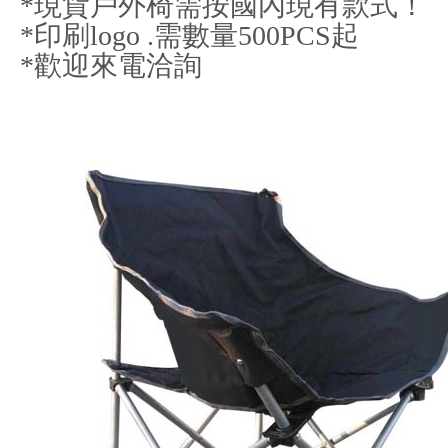
*現貨戶外椅需按國內現有款式！
*印刷logo .需數量500PCS起
*歡迎來電洽詢