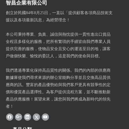
智昌企業有限公司
創立於民國84年8月25日，一直以「提供顧客各項商品技術支
援以及各項最新訊息」為經營理念！
本公司秉持專業、負責、誠信與熱忱提供一貫性進出口貨品
全程且多樣化的服務，把所有繁瑣的手續皆由我們專業人員
提供完善的服務，使物品安全且安心的運送至目的地，讓客
戶做個快樂、愉悅的委託人，這是我們的使命與目標。
我們透過專業化保持高品質性的關係。我們的內部的供應商
數據庫使我們尋求來源的辦公室能夠分享並且交換高品質供
應商的訊。豐富的產品優勢給與我們客戶更具有競爭性的定
價和優質產品選擇性。為客戶提供流程方案，並不斷推動新
產品供應服務！展望未來，讓您與我們將成為新時代的領先
者！