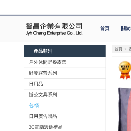
首頁
關於
首頁
»
產品類別
戶外休閒野餐露營
野餐露營系列
日用品
辦公文具系列
包/袋
日用廣告贈品
3C電腦週邊禮品