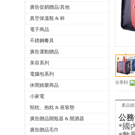
廣告促銷贈品/其他
真空保溫瓶 & 杯
電子商品
不銹鋼餐具
廣告運動贈品
美容系列
電腦包系列
分享到:
休閒娛樂商品
小家電
產品描
頸枕、抱枕 & 座靠墊
公務
廣告贈品開瓶器 & 開酒器
*國
廣告贈品毛巾