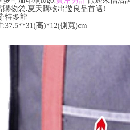
量多可加印刷logo.
費用另計
歡迎來信洽詢
當購物袋.夏天購物出遊良品首選!
質:特多龍
:37.5**31(高)*12(側寬)cm