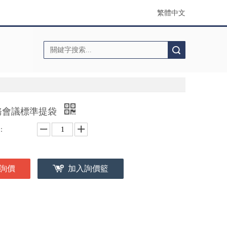
繁體中文
搜索
務會議標準提袋
：
詢價
加入詢價籃