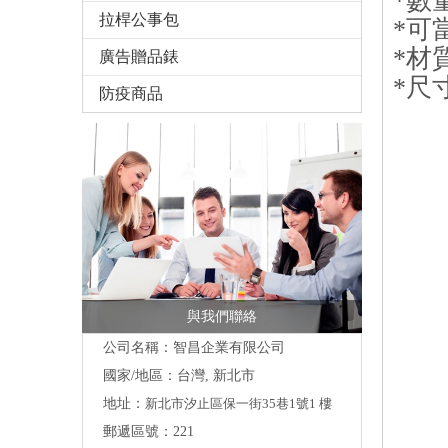
*數
拉桿公事包
*可
*材
廣告贈品錶
*尺寸
防疫商品
與我們聯絡
公司名稱：智昌企業有限公司
國家/地區：台灣, 新北市
地址：
新北市汐止區保一街35巷1號1 樓
郵遞區號：221