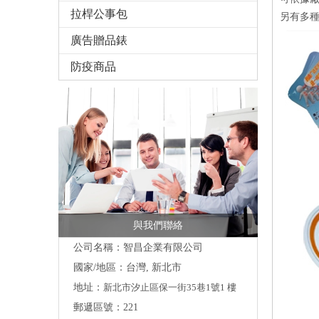
拉桿公事包
另有多種
廣告贈品錶
防疫商品
與我們聯絡
公司名稱：智昌企業有限公司
國家/地區：台灣, 新北市
地址：
新北市汐止區保一街35巷1號1 樓
郵遞區號：221