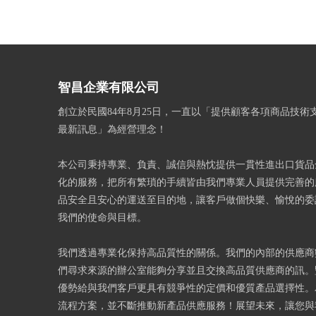
智昌企業有限公司
創立於民國84年8月25日，一直以「提供顧客各項商品技術
最新訊息」為經營理念！
本公司秉持專業、負責、誠信與熱忱提供一貫性進出口貨品
化的服務，把所有繁瑣的手續皆由我們專業人員提供完善的
品安全且安心的運送至目的地，讓客戶做個快樂、愉悅的委
我們的使命與目標。
我們透過專業化保持高品質性的關係。我們的內部的供應商
們尋求來源的辦公室能夠分享並且交換高品質供應商的訊。
優勢給與我們客戶更具有競爭性的定價和優質產品選擇性。
流程方案，並不斷推動新產品供應服務！展望未來，讓您與