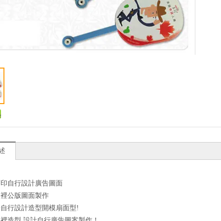
述
可印自行設計廣告圖面
廠裡公版圖面製作
自行設計造型開模扇面型!
裡造型.設計自行廣告圖案製作！