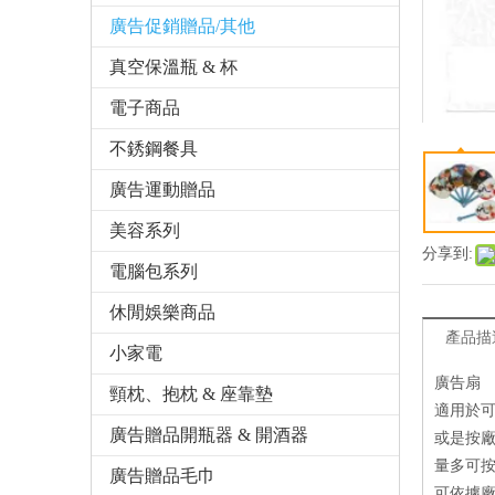
廣告促銷贈品/其他
真空保溫瓶 & 杯
電子商品
不銹鋼餐具
廣告運動贈品
美容系列
分享到:
電腦包系列
休閒娛樂商品
產品描
小家電
廣告扇
頸枕、抱枕 & 座靠墊
適用於
廣告贈品開瓶器 & 開酒器
或是按
量多可按
廣告贈品毛巾
可依據廠