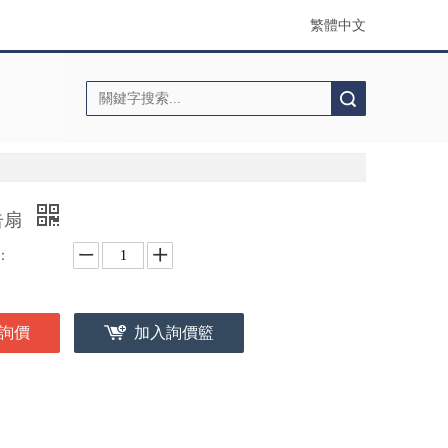
繁體中文
搜索
告扇
：
詢價
加入詢價籃