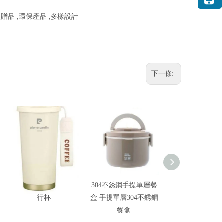
贈品 ,環保產品 ,多樣設計
下一條:
雅尚隨行杯 不鏽鋼隨
304不銹鋼手提單層餐
輕量不鏽鋼防燙
行杯
盒 手提單層304不銹鋼
530ml 不鏽鋼
餐盒