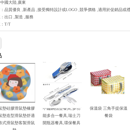
中國大陸,廣東
：品質優良 ,新產品 ,接受獨特設計或LOGO ,競爭價格 ,適用於促銷品或禮
：出口 ,製造 ,服務
：T/T
品
鼠墊硅膠滑鼠墊橡膠
不鏽鋼摺疊餐具,多功
保溫袋 三角手提保溫
鼠墊造型滑鼠墊舒適
能多合一餐具,瑞士刀
餐袋
靠式滑鼠墊客製滑鼠
開瓶器餐具,環保餐具