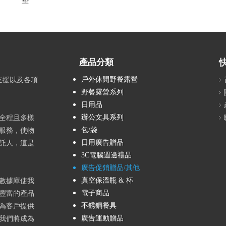
墊
產品分類
戶外休閒野餐露營
支援以及各項
野餐露營系列
日用品
辦公文具系列
全程且多樣
包/袋
服務，使物
日用廣告贈品
託人，這是
3C電腦週邊禮品
廣告促銷贈品/其他
真空保溫瓶 & 杯
數據庫使我
電子商品
豐富的產品
不銹鋼餐具
為客戶提供
廣告運動贈品
我們將成為